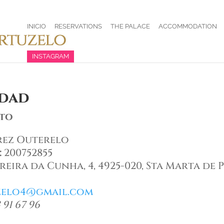
INICIO
RESERVATIONS
THE PALACE
ACCOMMODATION
INSTAGRAM
idad
nto
rez Outerelo
:
200752855
eira da Cunha, 4, 4925-020, Sta Marta de 
zelo4@gmail.com
 91 67 96