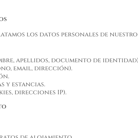
os
atamos los datos personales de nuestros
mbre, apellidos, documento de identidad)
o, email, dirección).
ón.
s y estancias.
es, direcciones IP).
to
ratos de alojamiento.